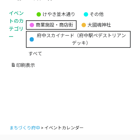
イベン
けやき並木通り
その他
無
トのカ
商業施設・商店街
大國魂神社
題
テゴリ
の
ー
府中スカイナード（府中駅ペデストリアン
カ
デッキ）
テ
すべて
ゴ
リ
印刷
表示
ー
まちづくり府中
>
イベントカレンダー