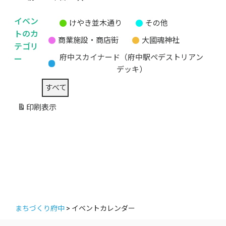
イベン
けやき並木通り
その他
無
トのカ
商業施設・商店街
大國魂神社
題
テゴリ
の
ー
府中スカイナード（府中駅ペデストリアン
カ
デッキ）
テ
すべて
ゴ
リ
印刷
表示
ー
まちづくり府中
>
イベントカレンダー