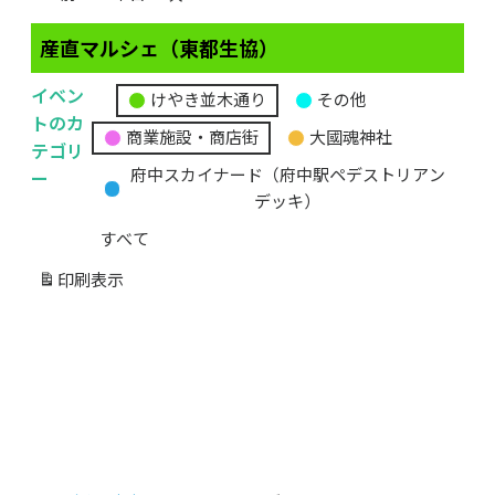
産直マルシェ（東都生協）
イベン
けやき並木通り
その他
無
トのカ
商業施設・商店街
大國魂神社
題
テゴリ
の
ー
府中スカイナード（府中駅ペデストリアン
カ
デッキ）
テ
すべて
ゴ
リ
印刷
表示
ー