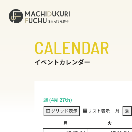
CALENDAR
イベントカレンダー
週 (4月 27th)
グリッド
表示
リスト
表示
月
週
月
月
火
火
曜
曜