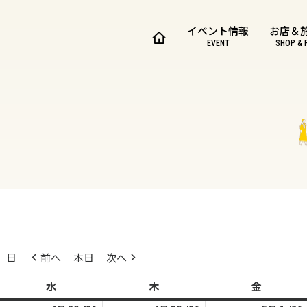
イベント情報
お店＆
EVENT
SHOP & 
日
前へ
本日
次へ
水
水
木
木
金
金
曜
曜
曜