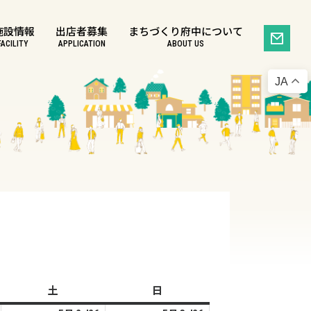
施設情報
出店者募集
まちづくり府中について
FACILITY
APPLICATION
ABOUT US
JA
土
土
日
日
曜
曜