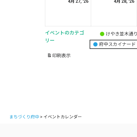
2026
2
4月 27, '26
4月 28, '26
日
日
年
4
4
月
イベントのカテゴ
27
2
けやき並木通
無
リー
日
府中スカイナード
題
の
印刷
表示
カ
テ
ゴ
リ
ー
まちづくり府中
>
イベントカレンダー