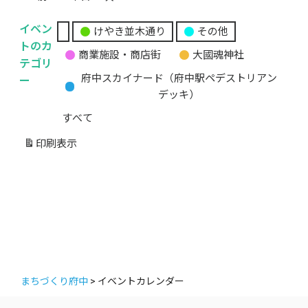
イベン
けやき並木通り
その他
無
トのカ
商業施設・商店街
大國魂神社
題
テゴリ
の
ー
府中スカイナード（府中駅ペデストリアン
カ
デッキ）
テ
すべて
ゴ
リ
印刷
表示
ー
まちづくり府中
>
イベントカレンダー