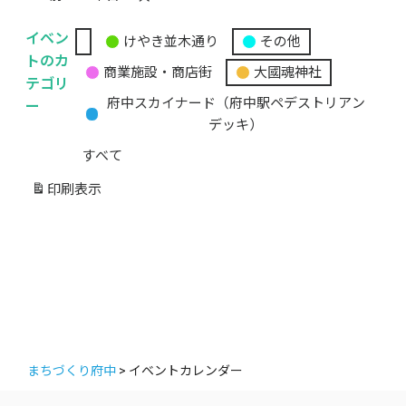
イベン
けやき並木通り
その他
無
トのカ
商業施設・商店街
大國魂神社
題
テゴリ
の
ー
府中スカイナード（府中駅ペデストリアン
カ
デッキ）
テ
すべて
ゴ
リ
印刷
表示
ー
まちづくり府中
>
イベントカレンダー