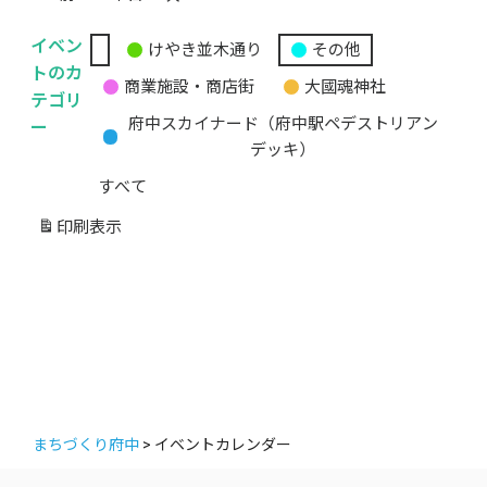
イベン
けやき並木通り
その他
無
トのカ
商業施設・商店街
大國魂神社
題
テゴリ
の
ー
府中スカイナード（府中駅ペデストリアン
カ
デッキ）
テ
すべて
ゴ
リ
印刷
表示
ー
まちづくり府中
>
イベントカレンダー