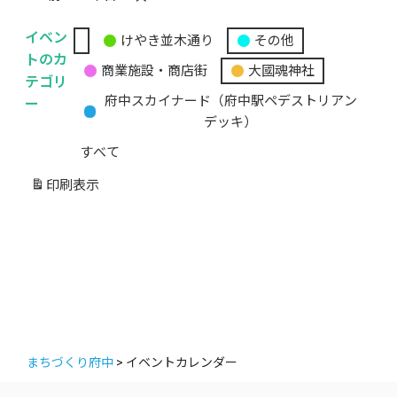
イベン
けやき並木通り
その他
無
トのカ
商業施設・商店街
大國魂神社
題
テゴリ
の
ー
府中スカイナード（府中駅ペデストリアン
カ
デッキ）
テ
すべて
ゴ
リ
印刷
表示
ー
まちづくり府中
>
イベントカレンダー