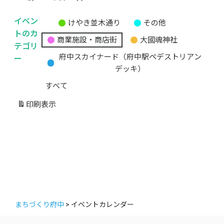
イベン
けやき並木通り
その他
無
トのカ
商業施設・商店街
大國魂神社
題
テゴリ
の
ー
府中スカイナード（府中駅ペデストリアン
カ
デッキ）
テ
すべて
ゴ
リ
印刷
表示
ー
まちづくり府中
>
イベントカレンダー