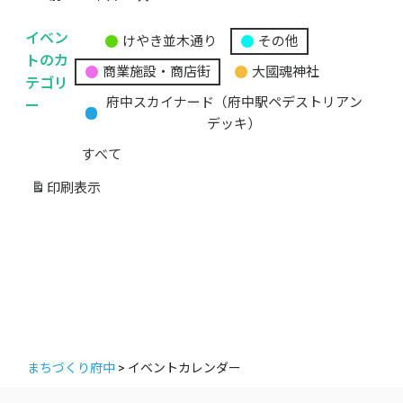
イベン
けやき並木通り
その他
無
トのカ
商業施設・商店街
大國魂神社
題
テゴリ
の
ー
府中スカイナード（府中駅ペデストリアン
カ
デッキ）
テ
すべて
ゴ
リ
印刷
表示
ー
まちづくり府中
>
イベントカレンダー