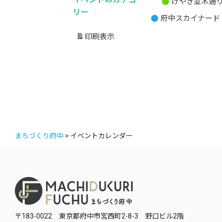
けやき並木通
無
リー
府中スカイナード
題
の
印刷
表示
カ
テ
ゴ
リ
ー
まちづくり府中
>
イベントカレンダー
〒183-0022 東京都府中市宮西町2-8-3 野口ビル2階