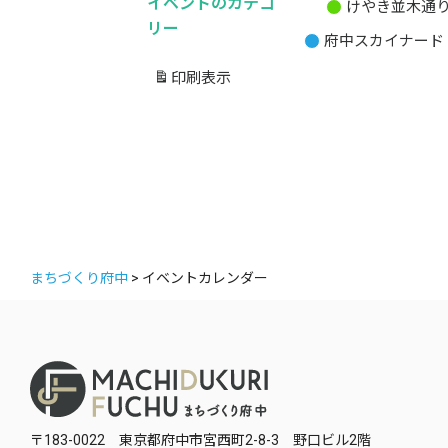
イベントのカテゴ
けやき並木通
無
リー
府中スカイナード
題
の
印刷
表示
カ
テ
ゴ
リ
ー
まちづくり府中
>
イベントカレンダー
〒183-0022 東京都府中市宮西町2-8-3 野口ビル2階