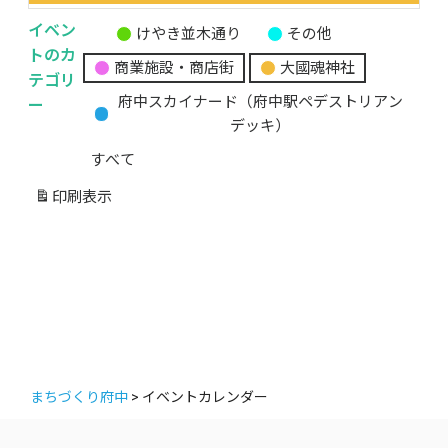
イベン
けやき並木通り
その他
無
トのカ
商業施設・商店街
大國魂神社
題
テゴリ
の
ー
府中スカイナード（府中駅ペデストリアン
カ
デッキ）
テ
すべて
ゴ
リ
印刷
表示
ー
まちづくり府中
>
イベントカレンダー