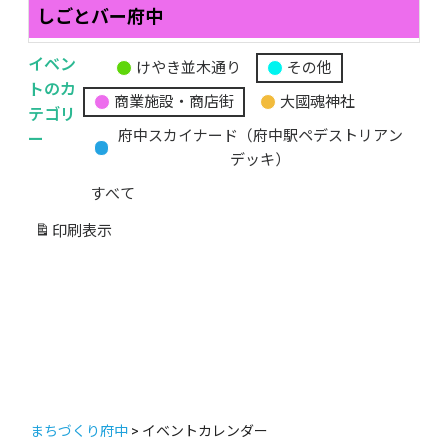
しごとバー府中
イベン
けやき並木通り
その他
無
トのカ
商業施設・商店街
大國魂神社
題
テゴリ
の
ー
府中スカイナード（府中駅ペデストリアン
カ
デッキ）
テ
すべて
ゴ
リ
印刷
表示
ー
まちづくり府中
>
イベントカレンダー