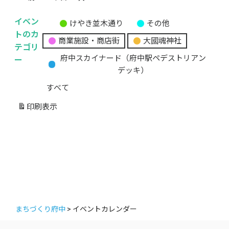
イベン
けやき並木通り
その他
無
トのカ
商業施設・商店街
大國魂神社
題
テゴリ
の
ー
府中スカイナード（府中駅ペデストリアン
カ
デッキ）
テ
すべて
ゴ
リ
印刷
表示
ー
まちづくり府中
>
イベントカレンダー