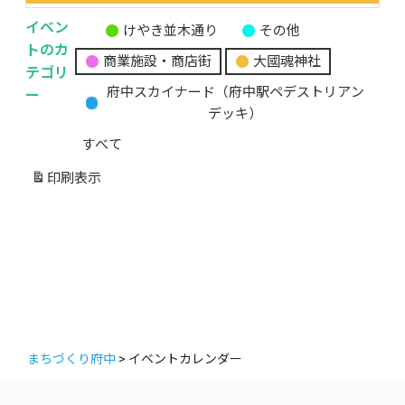
イベン
けやき並木通り
その他
無
トのカ
商業施設・商店街
大國魂神社
題
テゴリ
の
ー
府中スカイナード（府中駅ペデストリアン
カ
デッキ）
テ
すべて
ゴ
リ
印刷
表示
ー
まちづくり府中
>
イベントカレンダー