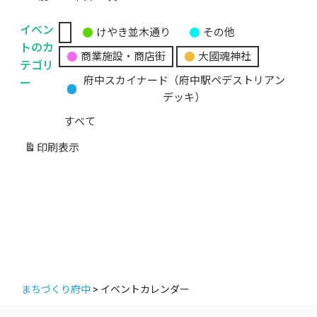
イベン
けやき並木通り
その他
無
トのカ
商業施設・商店街
大國魂神社
題
テゴリ
の
ー
府中スカイナード（府中駅ペデストリアン
カ
デッキ）
テ
すべて
ゴ
リ
印刷
表示
ー
まちづくり府中
>
イベントカレンダー