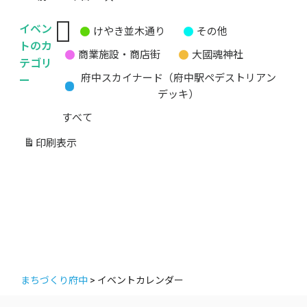
イベン
けやき並木通り
その他
無
トのカ
商業施設・商店街
大國魂神社
題
テゴリ
の
ー
府中スカイナード（府中駅ペデストリアン
カ
デッキ）
テ
すべて
ゴ
リ
印刷
表示
ー
まちづくり府中
>
イベントカレンダー