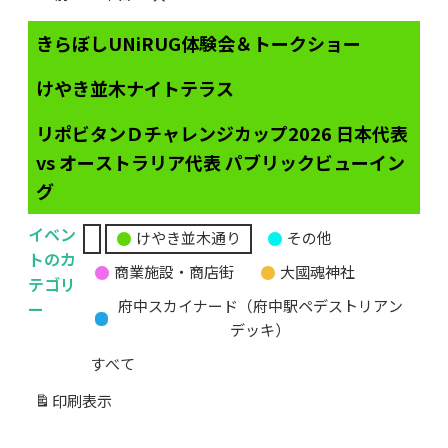
きらぼしUNiRUG体験会＆トークショー
けやき並木ナイトテラス
リポビタンＤチャレンジカップ2026 日本代表
vs オーストラリア代表 パブリックビューイン
グ
イベン
けやき並木通り
その他
無
トのカ
商業施設・商店街
大國魂神社
題
テゴリ
の
ー
府中スカイナード（府中駅ペデストリアン
カ
デッキ）
テ
すべて
ゴ
リ
印刷
表示
ー