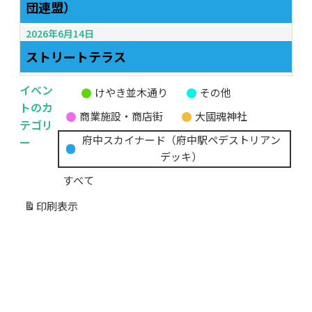
団連盟）
2026年6月14日
ストリートテラス
イベン
けやき並木通り
その他
無
トのカ
商業施設・商店街
大國魂神社
題
テゴリ
の
ー
府中スカイナード（府中駅ペデストリアン
カ
デッキ）
テ
すべて
ゴ
リ
印刷
表示
ー