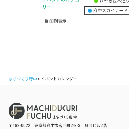
けやき並木通
無
リー
府中スカイナード
題
の
印刷
表示
カ
テ
ゴ
リ
ー
まちづくり府中
>
イベントカレンダー
〒183-0022 東京都府中市宮西町2-8-3 野口ビル2階