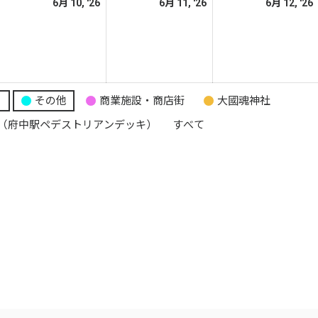
026
2026
2026
6月 10, '26
6月 11, '26
6月 12, '26
日
日
日
年
年
年
6
6
月
月
月
10
11
日
日
日
り
その他
商業施設・商店街
大國魂神社
（府中駅ペデストリアンデッキ）
すべて