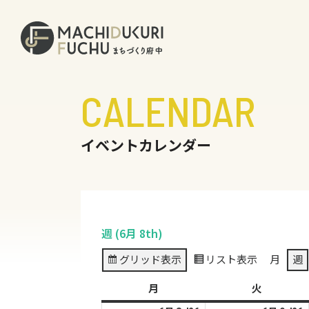
CALENDAR
イベントカレンダー
週 (6月 8th)
グリッド
表示
リスト
表示
月
週
月
月
火
火
曜
曜