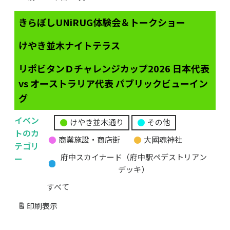
きらぼしUNiRUG体験会＆トークショー
けやき並木ナイトテラス
リポビタンＤチャレンジカップ2026 日本代表
vs オーストラリア代表 パブリックビューイン
グ
イベン
けやき並木通り
その他
無
トのカ
商業施設・商店街
大國魂神社
題
テゴリ
の
ー
府中スカイナード（府中駅ペデストリアン
カ
デッキ）
テ
すべて
ゴ
リ
印刷
表示
ー