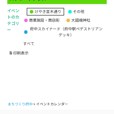
イベン
けやき並木通り
その他
無
トのカ
商業施設・商店街
大國魂神社
題
テゴリ
の
ー
府中スカイナード（府中駅ペデストリアン
カ
デッキ）
テ
すべて
ゴ
リ
印刷
表示
ー
まちづくり府中
>
イベントカレンダー