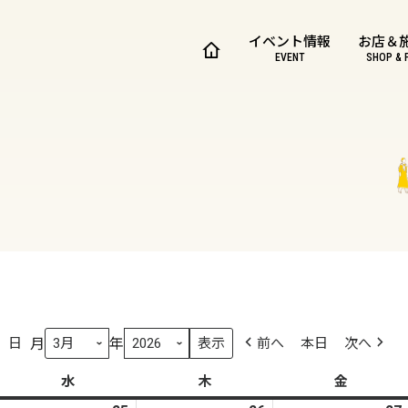
イベント情報
お店＆
EVENT
SHOP & 
月
年
日
前へ
本日
次へ
水
水
木
木
金
金
曜
曜
曜