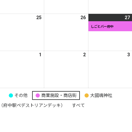
月
月
月
7
18
19
日
日
日
026
25
2026
26
2026
27
年
年
年
しごとバー府中
3
3
月
月
月
4
25
26
日
日
日
026
1
2026
2
2026
3
年
年
年
4
4
月
月
月
1
1
2
日
日
日
り
その他
商業施設・商店街
大國魂神社
（府中駅ペデストリアンデッキ）
すべて