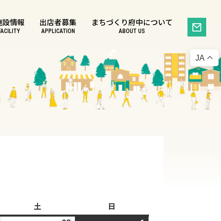
施設情報
出店者募集
まちづくり府中について
FACILITY
APPLICATION
ABOUT US
JA
土
土
日
日
曜
曜