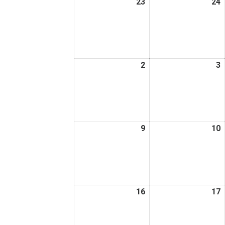
23
2026
24
2
日
日
年
2
2
月
23
2
日
2
2026
3
2
年
3
3
月
2
3
日
9
2026
10
2
年
3
3
月
9
1
日
16
2026
17
2
年
3
3