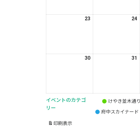
月
16
1
日
23
2026
24
2
年
3
3
月
23
2
日
30
2026
31
2
年
3
3
月
30
3
日
イベントのカテゴ
けやき並木通
無
リー
府中スカイナード
題
の
印刷
表示
カ
テ