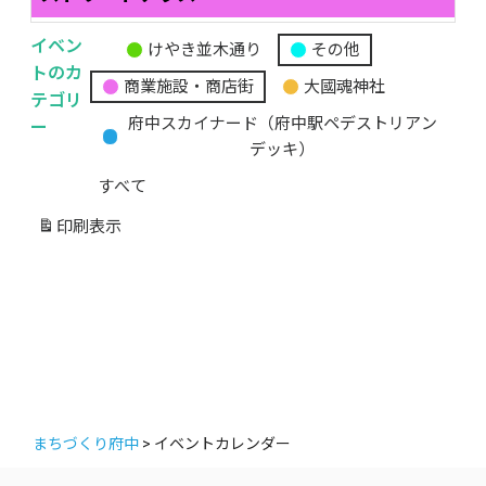
イベン
けやき並木通り
その他
無
トのカ
商業施設・商店街
大國魂神社
題
テゴリ
の
ー
府中スカイナード（府中駅ペデストリアン
カ
デッキ）
テ
すべて
ゴ
リ
印刷
表示
ー
まちづくり府中
>
イベントカレンダー