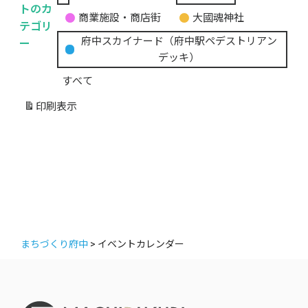
無
トのカ
商業施設・商店街
大國魂神社
題
テゴリ
の
ー
府中スカイナード（府中駅ペデストリアン
カ
デッキ）
テ
すべて
ゴ
リ
印刷
表示
ー
まちづくり府中
>
イベントカレンダー