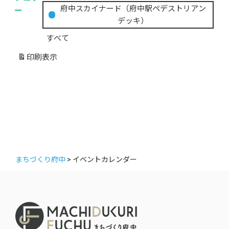
の
ー
府中スカイナード（府中駅ペデストリアン
カ
デッキ）
テ
すべて
ゴ
リ
印刷
表示
ー
まちづくり府中
>
イベントカレンダー