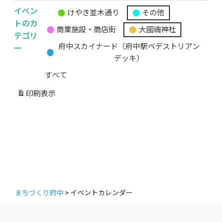
イベン
けやき並木通り
その他
無
トのカ
商業施設・商店街
大國魂神社
題
テゴリ
の
ー
府中スカイナード（府中駅ペデストリアン
カ
デッキ）
テ
すべて
ゴ
リ
印刷
表示
ー
まちづくり府中
>
イベントカレンダー