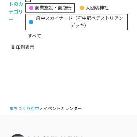
無
トのカ
商業施設・商店街
大國魂神社
題
テゴリ
の
ー
府中スカイナード（府中駅ペデストリアン
カ
デッキ）
テ
すべて
ゴ
リ
印刷
表示
ー
まちづくり府中
>
イベントカレンダー