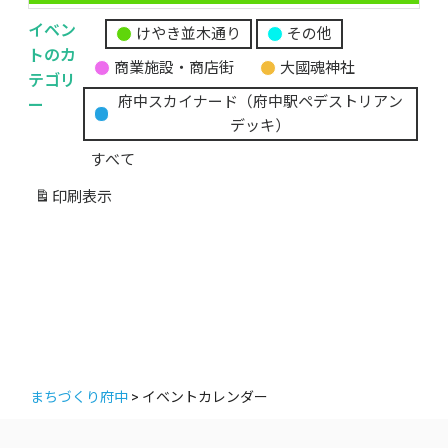
イベン
けやき並木通り
その他
無
トのカ
商業施設・商店街
大國魂神社
題
テゴリ
の
ー
府中スカイナード（府中駅ペデストリアン
カ
デッキ）
テ
すべて
ゴ
リ
印刷
表示
ー
まちづくり府中
>
イベントカレンダー