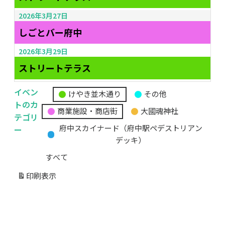
2026年3月27日
しごとバー府中
2026年3月29日
ストリートテラス
イベン
けやき並木通り
その他
無
トのカ
商業施設・商店街
大國魂神社
題
テゴリ
の
ー
府中スカイナード（府中駅ペデストリアン
カ
デッキ）
テ
すべて
ゴ
リ
印刷
表示
ー