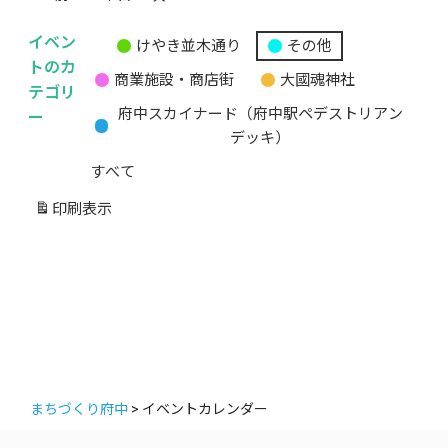
イベン
けやき並木通り
その他
無
トのカ
商業施設・商店街
大國魂神社
題
テゴリ
の
ー
府中スカイナード（府中駅ペデストリアン
カ
デッキ）
テ
すべて
ゴ
リ
印刷
表示
ー
まちづくり府中
>
イベントカレンダー