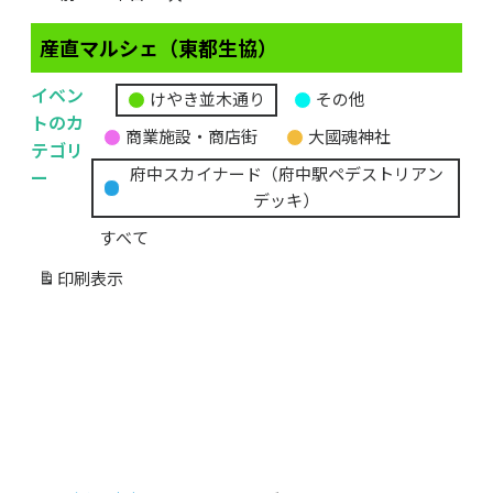
産直マルシェ（東都生協）
イベン
けやき並木通り
その他
無
トのカ
商業施設・商店街
大國魂神社
題
テゴリ
の
ー
府中スカイナード（府中駅ペデストリアン
カ
デッキ）
テ
すべて
ゴ
リ
印刷
表示
ー