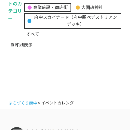
無
トのカ
商業施設・商店街
大國魂神社
題
テゴリ
の
ー
府中スカイナード（府中駅ペデストリアン
カ
デッキ）
テ
すべて
ゴ
リ
印刷
表示
ー
まちづくり府中
>
イベントカレンダー