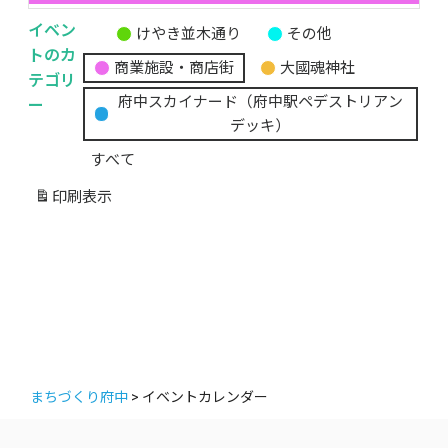
イベン
けやき並木通り
その他
無
トのカ
商業施設・商店街
大國魂神社
題
テゴリ
の
ー
府中スカイナード（府中駅ペデストリアン
カ
デッキ）
テ
すべて
ゴ
リ
印刷
表示
ー
まちづくり府中
>
イベントカレンダー