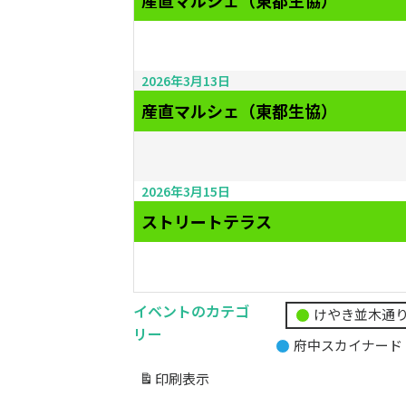
産直マルシェ（東都生協）
2026年3月13日
産直マルシェ（東都生協）
2026年3月15日
ストリートテラス
イベントのカテゴ
けやき並木通
無
リー
府中スカイナード
題
の
印刷
表示
カ