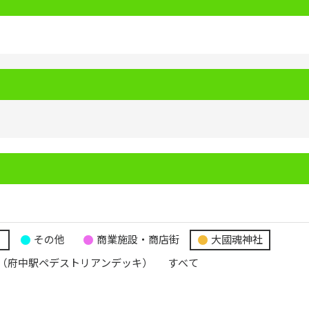
り
その他
商業施設・商店街
大國魂神社
（府中駅ペデストリアンデッキ）
すべて