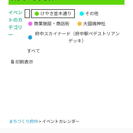
イベン
けやき並木通り
その他
無
トのカ
商業施設・商店街
大國魂神社
題
テゴリ
の
ー
府中スカイナード（府中駅ペデストリアン
カ
デッキ）
テ
すべて
ゴ
リ
印刷
表示
ー
まちづくり府中
>
イベントカレンダー