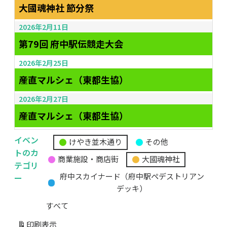
大國魂神社 節分祭
2026年2月11日
第79回 府中駅伝競走大会
2026年2月25日
産直マルシェ（東都生協）
2026年2月27日
産直マルシェ（東都生協）
イベン
けやき並木通り
その他
無
トのカ
商業施設・商店街
大國魂神社
題
テゴリ
の
ー
府中スカイナード（府中駅ペデストリアン
カ
デッキ）
テ
すべて
ゴ
リ
印刷
表示