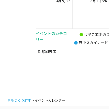
2026
2
3月 9, '26
3月 10, '26
日
日
年
3
3
月
9
1
日
イベントのカテゴ
けやき並木通
無
リー
府中スカイナード
題
の
印刷
表示
カ
テ
ゴ
リ
ー
まちづくり府中
>
イベントカレンダー