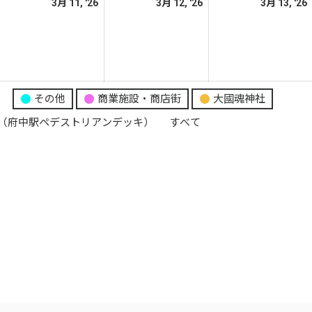
026
2026
2026
3月 11, '26
3月 12, '26
3月 13, '26
日
日
日
年
年
年
3
3
月
月
月
0
11
12
日
日
日
り
その他
商業施設・商店街
大國魂神社
（府中駅ペデストリアンデッキ）
すべて