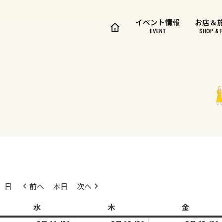
イベント情報
お店＆
EVENT
SHOP & 
日
前へ
本日
次へ
水
水
木
木
金
金
曜
曜
曜