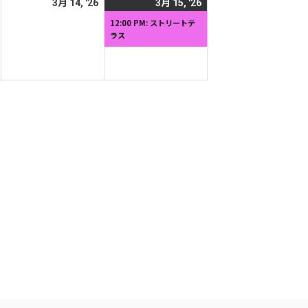
2026
2026
2026
(1
3月 14, '26
3月 15, '26
日
日
年
年
年
件
12:00 PM: ストリートテ
ラス
3
3
3
の
月
月
月
イ
13
14
15
ベ
日
日
日
ン
ト)