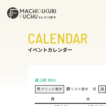
CALENDAR
イベントカレンダー
週 (3月 9th)
グリッド
表示
リスト
表示
月
週
月
月
火
火
曜
曜