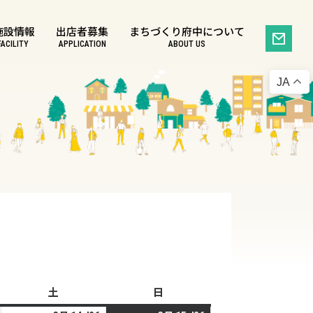
施設情報
出店者募集
まちづくり府中について
FACILITY
APPLICATION
ABOUT US
JA
土
土
日
日
曜
曜