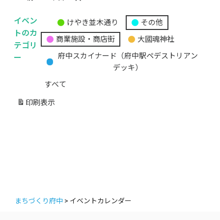
イベン
けやき並木通り
その他
無
トのカ
商業施設・商店街
大國魂神社
題
テゴリ
の
ー
府中スカイナード（府中駅ペデストリアン
カ
デッキ）
テ
すべて
ゴ
リ
印刷
表示
ー
まちづくり府中
>
イベントカレンダー