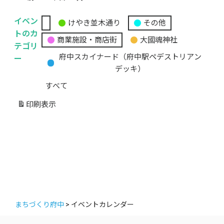
イベン
けやき並木通り
その他
無
トのカ
商業施設・商店街
大國魂神社
題
テゴリ
の
ー
府中スカイナード（府中駅ペデストリアン
カ
デッキ）
テ
すべて
ゴ
リ
印刷
表示
ー
まちづくり府中
>
イベントカレンダー