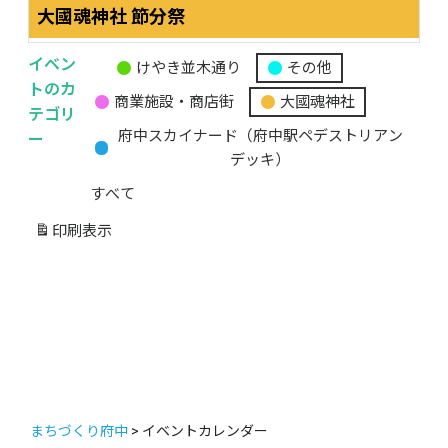
大國魂神社 節分祭
イベン
けやき並木通り
その他
無
トのカ
商業施設・商店街
大國魂神社
題
テゴリ
の
ー
府中スカイナード（府中駅ペデストリアン
カ
デッキ）
テ
すべて
ゴ
リ
印刷
表示
ー
まちづくり府中
>
イベントカレンダー