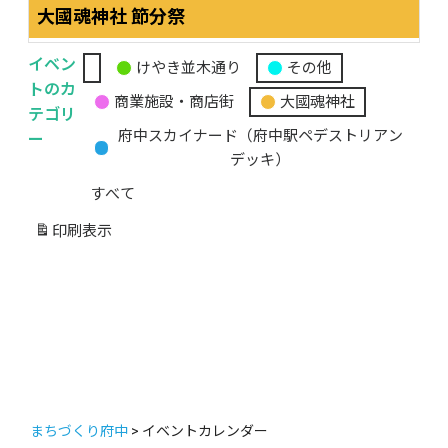
大國魂神社 節分祭
イベン
けやき並木通り
その他
無
トのカ
商業施設・商店街
大國魂神社
題
テゴリ
の
ー
府中スカイナード（府中駅ペデストリアン
カ
デッキ）
テ
すべて
ゴ
リ
印刷
表示
ー
まちづくり府中
>
イベントカレンダー