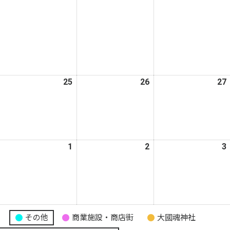
月
月
月
7
18
19
日
日
日
026
25
2026
26
2026
27
年
年
年
3
3
月
月
月
4
25
26
日
日
日
026
1
2026
2
2026
3
年
年
年
4
4
月
月
月
1
1
2
日
日
日
り
その他
商業施設・商店街
大國魂神社