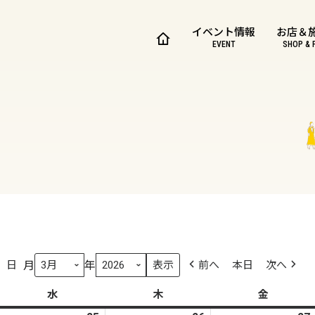
イベント情報
お店＆
EVENT
SHOP & 
月
年
日
前へ
本日
次へ
水
水
木
木
金
金
曜
曜
曜