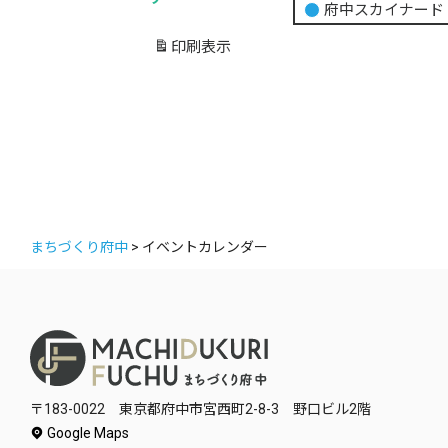
府中スカイナード
題
の
印刷
表示
カ
テ
ゴ
リ
ー
まちづくり府中
>
イベントカレンダー
〒183-0022 東京都府中市宮西町2-8-3 野口ビル2階
Google Maps