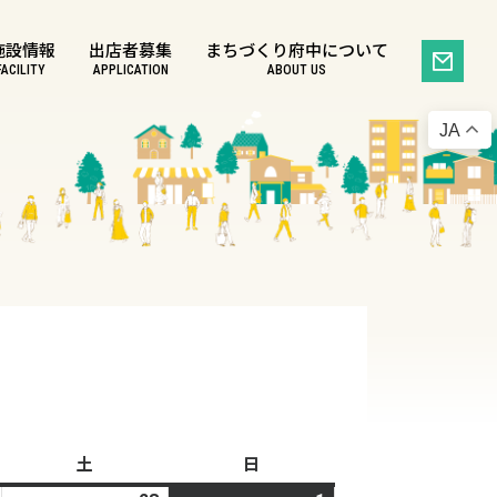
施設情報
出店者募集
まちづくり府中について
FACILITY
APPLICATION
ABOUT US
JA
土
土
日
日
曜
曜