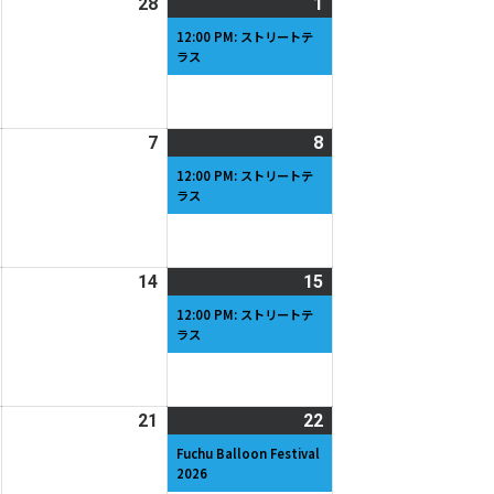
2026
28
2026
1
2026
(1
日
日
年
年
年
件
12:00 PM: ストリートテ
ラス
2
2
3
の
月
月
月
イ
27
28
1
ベ
日
日
日
ン
2026
7
2026
8
2026
(1
ト)
年
年
年
件
12:00 PM: ストリートテ
ラス
3
3
3
の
月
月
月
イ
6
7
8
ベ
日
日
日
ン
2026
14
2026
15
2026
(1
ト)
年
年
年
件
12:00 PM: ストリートテ
ラス
3
3
3
の
月
月
月
イ
13
14
15
ベ
日
日
日
ン
2026
21
2026
22
2026
(2
ト)
年
年
年
件
Fuchu Balloon Festival
2026
3
3
3
の