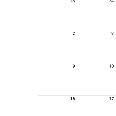
23
2026
24
2
日
日
年
2
2
月
23
2
日
2
2026
3
2
年
3
3
月
2
3
日
9
2026
10
2
年
3
3
月
9
1
日
16
2026
17
2
年
3
3