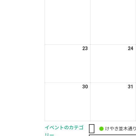
月
16
1
日
23
2026
24
2
年
3
3
月
23
2
日
30
2026
31
2
年
3
3
月
30
3
日
イベントのカテゴ
けやき並木通
無
リー