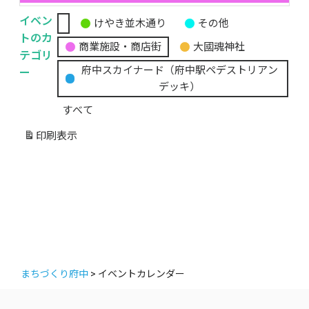
イベン
けやき並木通り
その他
無
トのカ
商業施設・商店街
大國魂神社
題
テゴリ
の
ー
府中スカイナード（府中駅ペデストリアン
カ
デッキ）
テ
すべて
ゴ
リ
印刷
表示
ー
まちづくり府中
>
イベントカレンダー