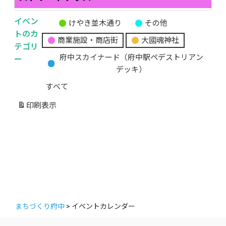
イベン
けやき並木通り
その他
無
トのカ
商業施設・商店街
大國魂神社
題
テゴリ
の
ー
府中スカイナード（府中駅ペデストリアン
カ
デッキ）
テ
すべて
ゴ
リ
印刷
表示
ー
まちづくり府中
>
イベントカレンダー