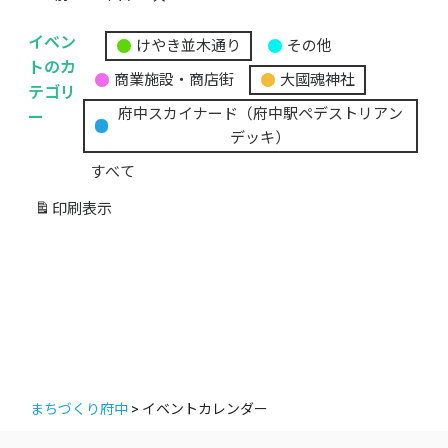
イベン
けやき並木通り
その他
無
トのカ
商業施設・商店街
大國魂神社
題
テゴリ
の
ー
府中スカイナード（府中駅ペデストリアン
カ
デッキ）
テ
すべて
ゴ
リ
印刷
表示
ー
まちづくり府中
>
イベントカレンダー