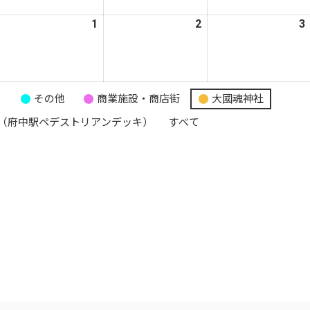
月
月
月
026
1
2026
2
2026
3
4
25
26
年
年
年
日
日
日
4
4
月
月
月
1
1
2
り
その他
商業施設・商店街
大國魂神社
日
日
日
（府中駅ペデストリアンデッキ）
すべて