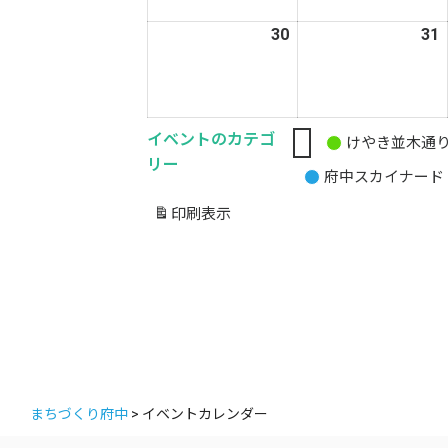
月
30
2026
31
2
23
2
年
日
3
3
月
30
3
イベントのカテゴ
けやき並木通
無
日
リー
府中スカイナード
題
の
印刷
表示
カ
テ
ゴ
リ
ー
まちづくり府中
>
イベントカレンダー