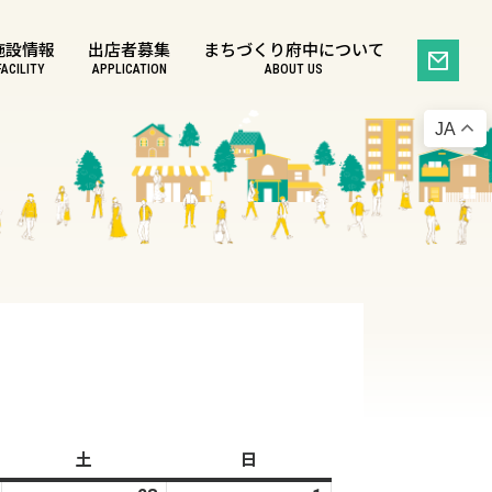
施設情報
出店者募集
まちづくり府中について
FACILITY
APPLICATION
ABOUT US
JA
土
土
日
日
曜
曜