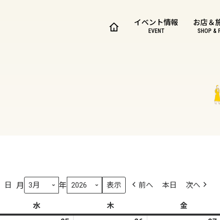
イベント情報
お店＆
EVENT
SHOP & 
月
年
日
前へ
本日
次へ
水
水
木
木
金
金
曜
曜
曜