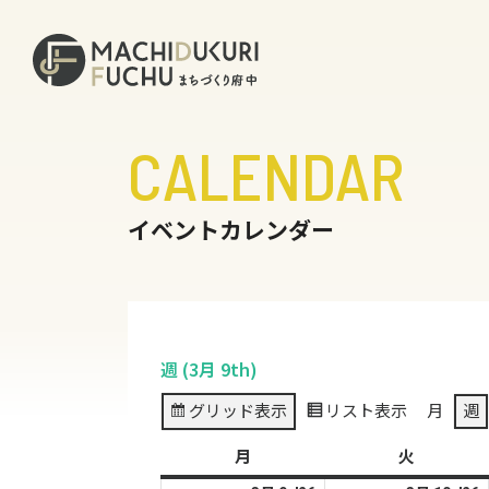
CALENDAR
イベントカレンダー
週 (3月 9th)
グリッド
表示
リスト
表示
月
週
月
月
火
火
曜
曜