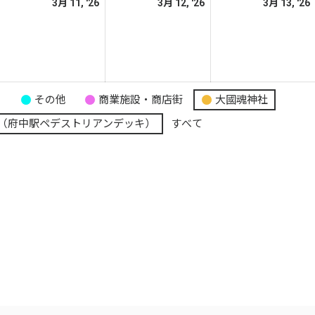
026
2026
2026
3月 11, '26
3月 12, '26
3月 13, '26
日
日
日
年
年
年
3
3
月
月
月
0
11
12
日
日
日
り
その他
商業施設・商店街
大國魂神社
（府中駅ペデストリアンデッキ）
すべて