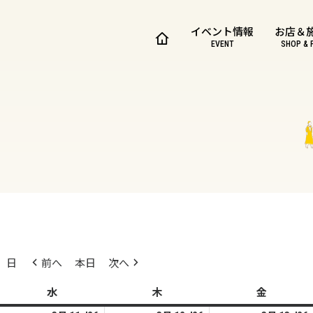
イベント情報
お店＆
EVENT
SHOP & 
日
前へ
本日
次へ
水
水
木
木
金
金
曜
曜
曜