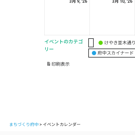
2026
2
3月 9, '26
3月 10, '26
日
日
年
3
3
月
9
1
日
イベントのカテゴ
けやき並木通
無
リー
府中スカイナード
題
の
印刷
表示
カ
テ
ゴ
リ
ー
まちづくり府中
>
イベントカレンダー