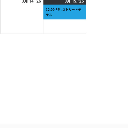
2026
2026
2026
(1
3月 14, '26
3月 15, '26
日
日
年
年
年
件
12:00 PM: ストリートテ
ラス
3
3
3
の
月
月
月
イ
13
14
15
ベ
日
日
日
ン
ト)