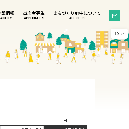
施設情報
出店者募集
まちづくり府中について
FACILITY
APPLICATION
ABOUT US
JA
土
土
日
日
曜
曜